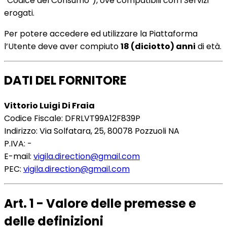
“Codice del Consumo”), ove compatibili con i Servizi
erogati.
Per potere accedere ed utilizzare la Piattaforma
l’Utente deve aver compiuto
18 (diciotto) anni
di età.
DATI DEL FORNITORE
Vittorio Luigi Di Fraia
Codice Fiscale: DFRLVT99A12F839P
Indirizzo: Via Solfatara, 25, 80078 Pozzuoli NA
P.IVA: -
E-mail:
vigila.direction@gmail.com
PEC:
vigila.direction@gmail.com
Art. 1 - Valore delle premesse e
delle definizioni